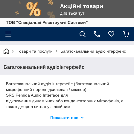
ТОВ "Спеціальні Реєструючі Системи"
Товари та послуги
Багатоканальний аудіоінтерфейс
Багатоканальний аудіоінтерфейс
Багатоканальний аудіо інтерфейс (багатоканальний
мікрофонний передпідсилювач / мікшер)
SRS Femida Audio Interface для
підключення динамічних або конденсаторних мікрофонів, а
також джерел сигналу з лінійним
рівнем, до комп'ютера через вбудованукарту аудіозахвату з
Показати все
інтерфейсом USB
audio.
Пристрій є багатоканальним підсилювачем з низьким рівнем