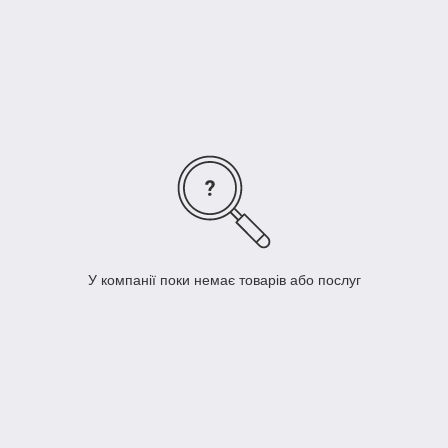
шуму, який дозволяє робити
запис від мікрофонів та/або джерел сигналу з лінійним
рівнем, загальною кількістю до
восьми, по чотирьох незалежних каналах.
Пристрій має спеціальний мікшований вихід для можливості
використання пристрою
одночасно для багатоканального запису та в системах
озвучування та конференцзв'язку.
Пристрій має окреме регулювання рівня кожного виходу.
У компанії поки немає товарів або послуг