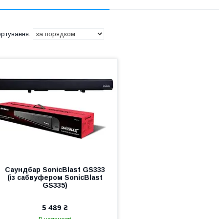
Саундбар SonicBlast GS333
(із сабвуфером SonicBlast
GS335)
5 489 ₴